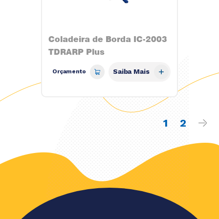
Coladeira de Borda IC-2003
TDRARP Plus
Saiba Mais
Orçamento
1
2